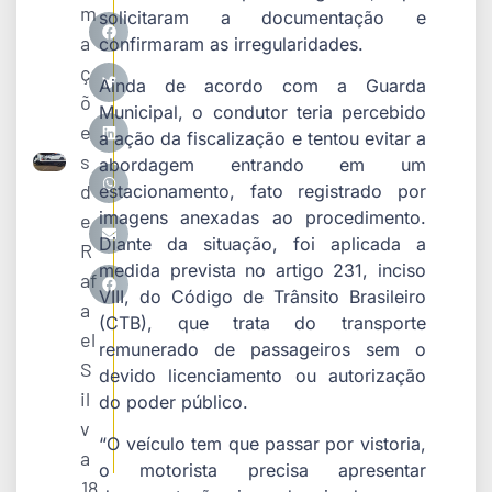
m
solicitaram a documentação e
a
confirmaram as irregularidades.
ç
Ainda de acordo com a Guarda
õ
Municipal, o condutor teria percebido
e
a ação da fiscalização e tentou evitar a
s
abordagem entrando em um
d
estacionamento, fato registrado por
imagens anexadas ao procedimento.
e
Diante da situação, foi aplicada a
R
medida prevista no artigo 231, inciso
af
VIII, do Código de Trânsito Brasileiro
a
(CTB), que trata do transporte
el
remunerado de passageiros sem o
S
devido licenciamento ou autorização
il
do poder público.
v
“O veículo tem que passar por vistoria,
a
o motorista precisa apresentar
18