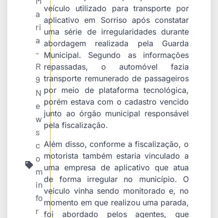
M
veículo utilizado para transporte por
a
aplicativo em Sorriso após constatar
ri
uma série de irregularidades durante
a
abordagem realizada pela Guarda
-
Municipal. Segundo as informações
R
repassadas, o automóvel fazia
transporte remunerado de passageiros
9
por meio de plataforma tecnológica,
N
porém estava com o cadastro vencido
e
junto ao órgão municipal responsável
w
pela fiscalização.
s
Além disso, conforme a fiscalização, o
c
motorista também estaria vinculado a
o
uma empresa de aplicativo que atua
m
de forma irregular no município. O
in
veículo vinha sendo monitorado e, no
fo
momento em que realizou uma parada,
r
foi abordado pelos agentes, que