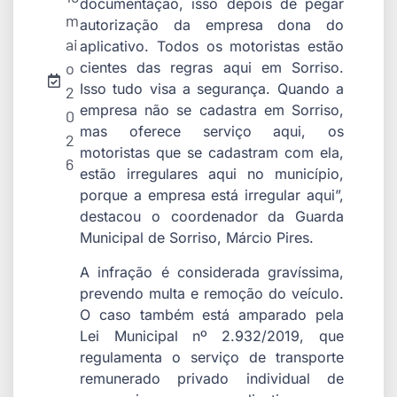
documentação, isso depois de pegar
m
autorização da empresa dona do
ai
aplicativo. Todos os motoristas estão
o
cientes das regras aqui em Sorriso.
Isso tudo visa a segurança. Quando a
2
empresa não se cadastra em Sorriso,
0
mas oferece serviço aqui, os
2
motoristas que se cadastram com ela,
6
estão irregulares aqui no município,
porque a empresa está irregular aqui”,
destacou o coordenador da Guarda
Municipal de Sorriso, Márcio Pires.
A infração é considerada gravíssima,
prevendo multa e remoção do veículo.
O caso também está amparado pela
Lei Municipal nº 2.932/2019, que
regulamenta o serviço de transporte
remunerado privado individual de