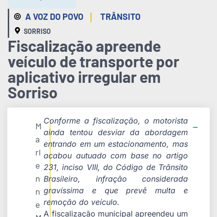
|
A VOZ DO POVO
TRÂNSITO
SORRISO
Fiscalização apreende
veículo de transporte por
aplicativo irregular em
Sorriso
Conforme a fiscalização, o motorista
M
ainda tentou desviar da abordagem
a
entrando em um estacionamento, mas
rl
acabou autuado com base no artigo
e
231, inciso VIII, do Código de Trânsito
n
Brasileiro, infração considerada
gravíssima e que prevê multa e
n
remoção do veículo.
e
A fiscalização municipal apreendeu um