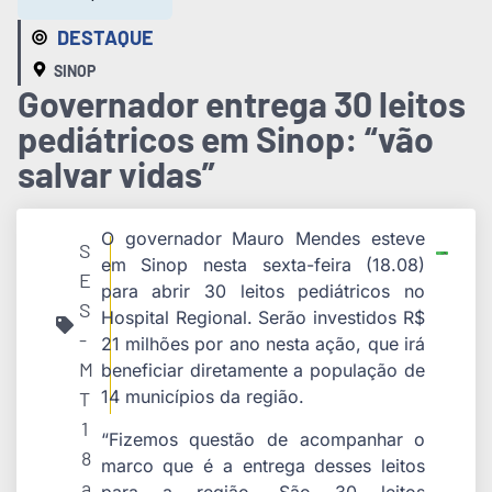
DESTAQUE
SINOP
Governador entrega 30 leitos
pediátricos em Sinop: “vão
salvar vidas”
O governador Mauro Mendes esteve
S
em Sinop nesta sexta-feira (18.08)
E
para abrir 30 leitos pediátricos no
S
Hospital Regional. Serão investidos R$
-
21 milhões por ano nesta ação, que irá
M
beneficiar diretamente a população de
14 municípios da região.
T
1
“Fizemos questão de acompanhar o
8
marco que é a entrega desses leitos
a
para a região. São 30 leitos