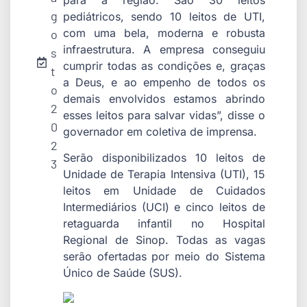
g
pediátricos, sendo 10 leitos de UTI,
com uma bela, moderna e robusta
o
infraestrutura. A empresa conseguiu
s
cumprir todas as condições e, graças
t
a Deus, e ao empenho de todos os
o
demais envolvidos estamos abrindo
2
esses leitos para salvar vidas”, disse o
0
governador em coletiva de imprensa.
2
Serão disponibilizados 10 leitos de
3
Unidade de Terapia Intensiva (UTI), 15
leitos em Unidade de Cuidados
Intermediários (UCI) e cinco leitos de
retaguarda infantil no Hospital
Regional de Sinop. Todas as vagas
serão ofertadas por meio do Sistema
Único de Saúde (SUS).