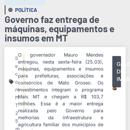
POLÍTICA
Governo faz entrega de
máquinas, equipamentos e
insumos em MT
O governador Mauro Mendes
S
entregou, nesta sexta-feira (25.03),
GALE
e
máquinas, equipamentos e insumos
DE
c
para prefeituras, associações e
IMA
o
consórcios de Mato Grosso. Os
m
investimentos integram o programa
Mais MT e chegam a R$ 103,7
M
milhões. Essa é a maior entrega
T
realizada pelo Governo para
2
melhorias da infraestrutura e
5
agricultura familiar dos municípios de
m