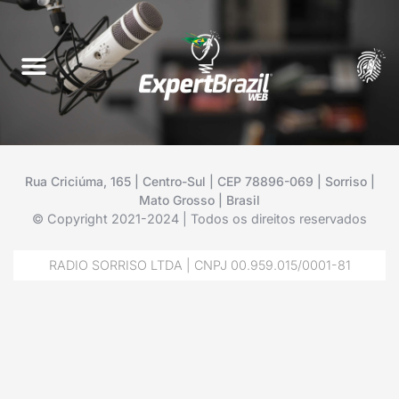
Rua Criciúma, 165 | Centro-Sul | CEP 78896-069 | Sorriso |
Mato Grosso | Brasil
© Copyright 2021-2024 | Todos os direitos reservados
RADIO SORRISO LTDA | CNPJ 00.959.015/0001-81