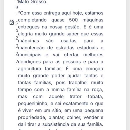
Mato Grosso.
a
“Com essa entrega aqui hoje, estamos
r
completando quase 500 máquinas
ç
entregues na nossa gestão. E é uma
o
alegria muito grande saber que essas
2
máquinas são usadas para a
0
manutenção de estradas estaduais e
2
municipais e vai ofertar melhores
2
condições para as pessoas e para a
agricultura familiar. É uma emoção
muito grande poder ajudar tantas e
tantas famílias, pois trabalhei muito
tempo com a minha família na roça,
mas com aquele trator tobata,
pequenininho, e sei exatamente o que
é viver em um sítio, em uma pequena
propriedade, plantar, colher, vender e
dali tirar a subsistência da sua família.