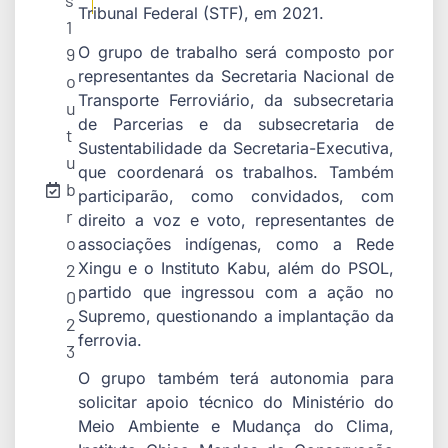
s
Tribunal Federal (STF), em 2021.
1
O grupo de trabalho será composto por
9
representantes da Secretaria Nacional de
o
Transporte Ferroviário, da subsecretaria
u
de Parcerias e da subsecretaria de
t
Sustentabilidade da Secretaria-Executiva,
u
que coordenará os trabalhos. Também
b
participarão, como convidados, com
r
direito a voz e voto, representantes de
o
associações indígenas, como a Rede
Xingu e o Instituto Kabu, além do PSOL,
2
partido que ingressou com a ação no
0
Supremo, questionando a implantação da
2
ferrovia.
3
O grupo também terá autonomia para
solicitar apoio técnico do Ministério do
Meio Ambiente e Mudança do Clima,