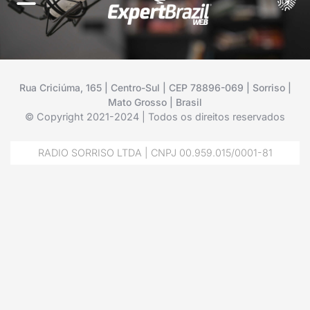
Rua Criciúma, 165 | Centro-Sul | CEP 78896-069 | Sorriso |
Mato Grosso | Brasil
© Copyright 2021-2024 | Todos os direitos reservados
RADIO SORRISO LTDA | CNPJ 00.959.015/0001-81