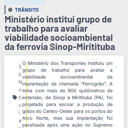
TRÂNSITO
Ministério institui grupo de
trabalho para avaliar
viabilidade socioambiental
da ferrovia Sinop-Miritituba
O Ministério dos Transportes instituiu um
S
grupo de trabalho para avaliar a
ó
viabilidade socioambiental da
N
implantação da chamada “Ferrogrão”. A
o
linha com mais de 900 quilômetros de
tí
extensão, de Sinop a Miritituba (PA), foi
projetada para escoar a produção de
c
grãos do Centro-Oeste para os portos do
i
Arco Norte, mas sua implantação foi
a
paralisada após uma ação no Supremo