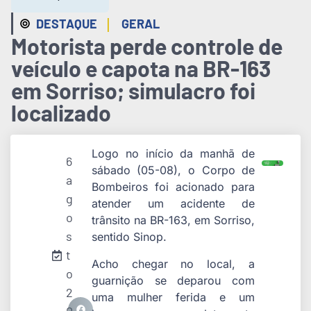
|
DESTAQUE
GERAL
Motorista perde controle de
veículo e capota na BR-163
em Sorriso; simulacro foi
localizado
Logo no início da manhã de
6
sábado (05-08), o Corpo de
a
Bombeiros foi acionado para
g
atender um acidente de
o
trânsito na BR-163, em Sorriso,
s
sentido Sinop.
t
Acho chegar no local, a
o
guarnição se deparou com
2
uma mulher ferida e um