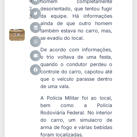
0
homem completamente
2
desorientado, que tentou fugir
da equipe. Há informações
3
ainda de que outro homem
também estava no carro, mas,
se evadiu do local.
De acordo com informações,
o trio voltava de uma festa,
quando o condutor perdeu o
controle do carro, capotou até
que o veículo parasse dentro
de uma vala.
A Polícia Militar foi ao local,
bem como a Polícia
Rodoviária Federal. No interior
do carro, um simulacro de
arma de fogo e várias bebidas
foram localizadas.