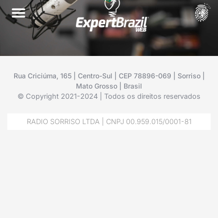
Rua Criciúma, 165 | Centro-Sul | CEP 78896-069 | Sorriso |
Mato Grosso | Brasil
© Copyright 2021-2024 | Todos os direitos reservados
RADIO SORRISO LTDA | CNPJ 00.959.015/0001-81