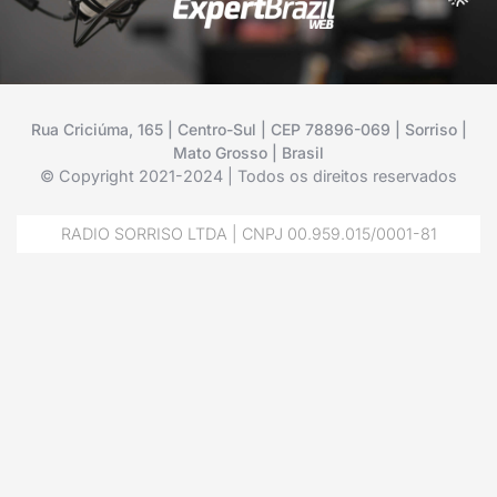
Rua Criciúma, 165 | Centro-Sul | CEP 78896-069 | Sorriso |
Mato Grosso | Brasil
© Copyright 2021-2024 | Todos os direitos reservados
RADIO SORRISO LTDA | CNPJ 00.959.015/0001-81