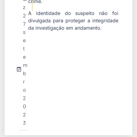
crime.
z
A identidade do suspeito não foi
2
divulgada para proteger a integridade
7
da investigação em andamento.
s
e
t
e
m
b
r
o
2
0
2
3