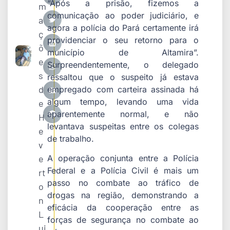
“Após a prisão, fizemos a
m
comunicação ao poder judiciário, e
a
agora a polícia do Pará certamente irá
ç
providenciar o seu retorno para o
õ
município de Altamira”.
e
Surpreendentemente, o delegado
s
ressaltou que o suspeito já estava
d
empregado com carteira assinada há
algum tempo, levando uma vida
e
aparentemente normal, e não
H
levantava suspeitas entre os colegas
e
de trabalho.
v
e
A operação conjunta entre a Polícia
Federal e a Polícia Civil é mais um
rt
passo no combate ao tráfico de
o
drogas na região, demonstrando a
n
eficácia da cooperação entre as
L
forças de segurança no combate ao
ui