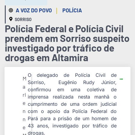
|
A VOZ DO POVO
POLÍCIA
SORRISO
Polícia Federal e Polícia Civil
prendem em Sorriso suspeito
investigado por tráfico de
drogas em Altamira
O delegado de Polícia Civil de
M
Sorriso, Eugênio Rudy Júnior,
a
confirmou em uma coletiva de
rl
imprensa realizada nesta manhã o
e
cumprimento de uma ordem judicial
n
com o apoio da Polícia Federal do
Pará para a prisão de um homem de
n
43 anos, investigado por tráfico de
e
drogas.