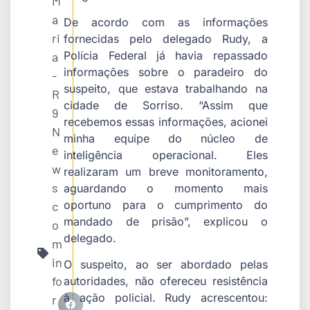
M
a
De acordo com as informações
ri
fornecidas pelo delegado Rudy, a
Polícia Federal já havia repassado
a
informações sobre o paradeiro do
-
suspeito, que estava trabalhando na
R
cidade de Sorriso. “Assim que
9
recebemos essas informações, acionei
N
minha equipe do núcleo de
e
inteligência operacional. Eles
w
realizaram um breve monitoramento,
s
aguardando o momento mais
oportuno para o cumprimento do
c
mandado de prisão”, explicou o
o
delegado.
m
in
O suspeito, ao ser abordado pelas
fo
autoridades, não ofereceu resistência
à ação policial. Rudy acrescentou:
r