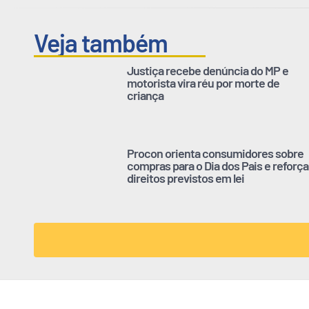
Veja também
Justiça recebe denúncia do MP e
motorista vira réu por morte de
criança
Procon orienta consumidores sobre
compras para o Dia dos Pais e reforça
direitos previstos em lei