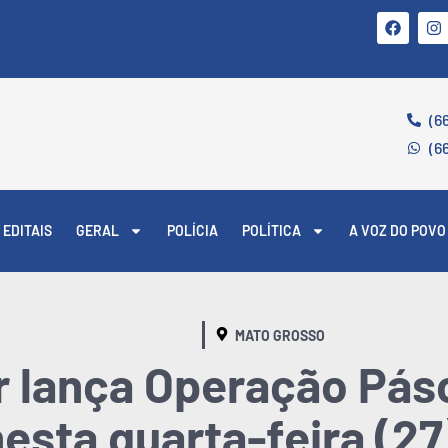
(6
(6
EDITAIS
GERAL
POLÍCIA
POLÍTICA
A VOZ DO POVO
MATO GROSSO
tar lança Operação Pá
sta quarta-feira (2