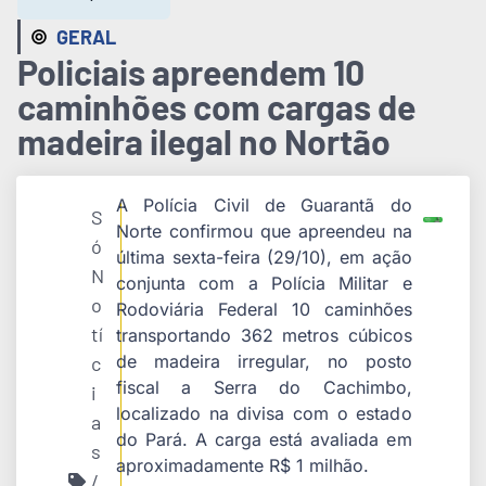
GERAL
Policiais apreendem 10
caminhões com cargas de
madeira ilegal no Nortão
A Polícia Civil de Guarantã do
S
Norte confirmou que apreendeu na
ó
última sexta-feira (29/10), em ação
N
conjunta com a Polícia Militar e
o
Rodoviária Federal 10 caminhões
tí
transportando 362 metros cúbicos
de madeira irregular, no posto
c
fiscal a Serra do Cachimbo,
i
localizado na divisa com o estado
a
do Pará. A carga está avaliada em
s
aproximadamente R$ 1 milhão.
/