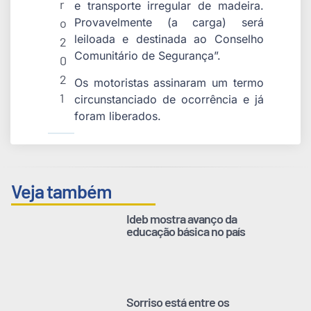
r
e transporte irregular de madeira.
o
Provavelmente (a carga) será
leiloada e destinada ao Conselho
2
Comunitário de Segurança”.
0
2
Os motoristas assinaram um termo
1
circunstanciado de ocorrência e já
foram liberados.
Veja também
Ideb mostra avanço da
educação básica no país
Sorriso está entre os