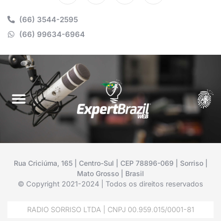
(66) 3544-2595
(66) 99634-6964
Rua Criciúma, 165 | Centro-Sul | CEP 78896-069 | Sorriso |
Mato Grosso | Brasil
© Copyright 2021-2024 | Todos os direitos reservados
RADIO SORRISO LTDA | CNPJ 00.959.015/0001-81