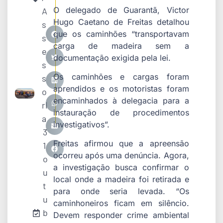
O delegado de Guarantã, Victor
A
Hugo Caetano de Freitas detalhou
s
que os caminhões “transportavam
s
carga de madeira sem a
e
documentação exigida pela lei.
s
Os caminhões e cargas foram
s
aprendidos e os motoristas foram
o
encaminhados à delegacia para a
ri
instauração de procedimentos
a
investigativos”.
3
Freitas afirmou que a apreensão
1
ocorreu após uma denúncia. Agora,
o
a investigação busca confirmar o
u
local onde a madeira foi retirada e
t
para onde seria levada. “Os
u
caminhoneiros ficam em silêncio.
b
Devem responder crime ambiental