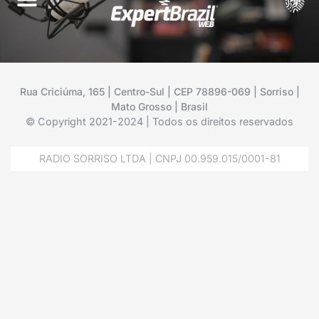
Rua Criciúma, 165 | Centro-Sul | CEP 78896-069 | Sorriso |
Mato Grosso | Brasil
© Copyright 2021-2024 | Todos os direitos reservados
RADIO SORRISO LTDA | CNPJ 00.959.015/0001-81