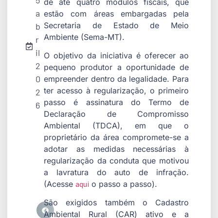
5
de até quatro módulos fiscais, que
a
estão com áreas embargadas pela
Secretaria de Estado de Meio
b
Ambiente (Sema-MT).
r
il
O objetivo da iniciativa é oferecer ao
2
pequeno produtor a oportunidade de
0
empreender dentro da legalidade. Para
ter acesso à regularização, o primeiro
2
passo é assinatura do Termo de
6
Declaração de Compromisso
Ambiental (TDCA), em que o
proprietário da área compromete-se a
adotar as medidas necessárias à
regularização da conduta que motivou
a lavratura do auto de infração.
(Acesse
aqui
o passo a passo).
São exigidos também o Cadastro
Ambiental Rural (CAR) ativo e a