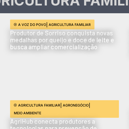
RICULTURA FAMIL
|
A VOZ DO POVO
AGRICULTURA FAMILIAR
Produtor de Sorriso conquista novas
medalhas por queijo e doce de leite e
busca ampliar comercialização
|
|
AGRICULTURA FAMILIAR
AGRONEGÓCIO
MEIO AMBIENTE
AgriHub conecta produtores a
tecnologias para prevenção de