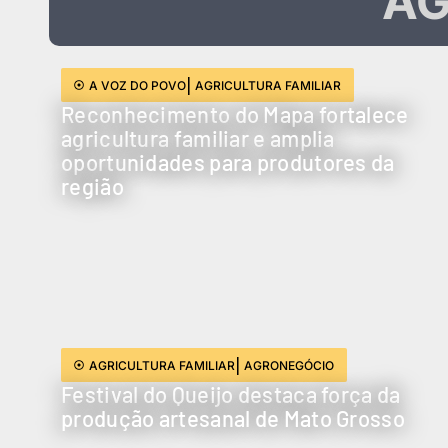
AG
|
A VOZ DO POVO
AGRICULTURA FAMILIAR
Reconhecimento do Mapa fortalece
agricultura familiar e amplia
oportunidades para produtores da
região
|
AGRICULTURA FAMILIAR
AGRONEGÓCIO
Festival do Queijo destaca força da
produção artesanal de Mato Grosso