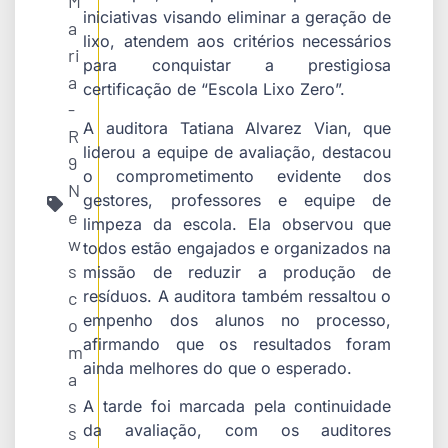
M
iniciativas visando eliminar a geração de
a
lixo, atendem aos critérios necessários
ri
para conquistar a prestigiosa
a
certificação de “Escola Lixo Zero”.
-
A auditora Tatiana Alvarez Vian, que
R
liderou a equipe de avaliação, destacou
9
o comprometimento evidente dos
N
gestores, professores e equipe de
e
limpeza da escola. Ela observou que
w
todos estão engajados e organizados na
s
missão de reduzir a produção de
resíduos. A auditora também ressaltou o
c
empenho dos alunos no processo,
o
afirmando que os resultados foram
m
ainda melhores do que o esperado.
a
s
A tarde foi marcada pela continuidade
da avaliação, com os auditores
s