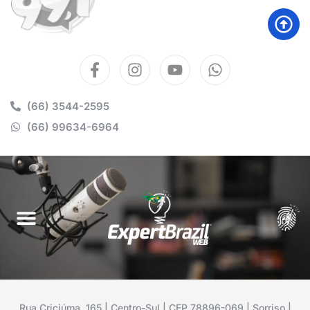
(66) 3544-2595
(66) 99634-6964
Rua Criciúma, 165 | Centro-Sul | CEP 78896-069 | Sorriso |