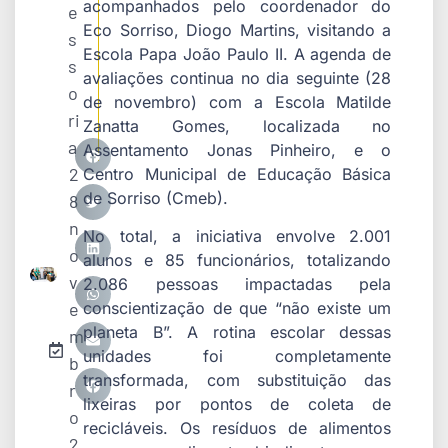
acompanhados pelo coordenador do
e
Eco Sorriso, Diogo Martins, visitando a
s
Escola Papa João Paulo II. A agenda de
s
avaliações continua no dia seguinte (28
o
de novembro) com a Escola Matilde
ri
Zanatta Gomes, localizada no
a
Assentamento Jonas Pinheiro, e o
2
Centro Municipal de Educação Básica
de Sorriso (Cmeb).
8
n
No total, a iniciativa envolve 2.001
o
alunos e 85 funcionários, totalizando
v
2.086 pessoas impactadas pela
e
conscientização de que “não existe um
planeta B”. A rotina escolar dessas
m
unidades foi completamente
b
transformada, com substituição das
r
lixeiras por pontos de coleta de
o
recicláveis. Os resíduos de alimentos
2