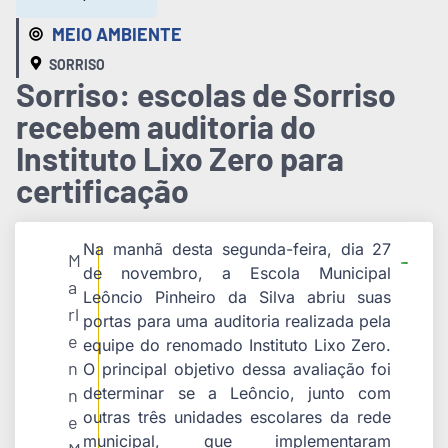
MEIO AMBIENTE
SORRISO
Sorriso: escolas de Sorriso
recebem auditoria do
Instituto Lixo Zero para
certificação
Na manhã desta segunda-feira, dia 27
M
de novembro, a Escola Municipal
a
Leôncio Pinheiro da Silva abriu suas
rl
portas para uma auditoria realizada pela
e
equipe do renomado Instituto Lixo Zero.
n
O principal objetivo dessa avaliação foi
determinar se a Leôncio, junto com
n
outras três unidades escolares da rede
e
municipal, que implementaram