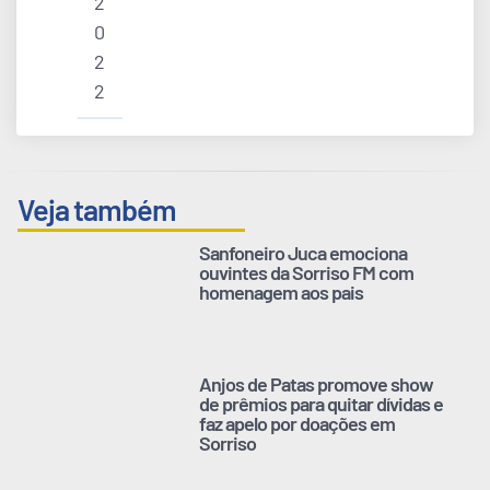
2
0
2
2
Veja também
Sanfoneiro Juca emociona
ouvintes da Sorriso FM com
homenagem aos pais
Anjos de Patas promove show
de prêmios para quitar dívidas e
faz apelo por doações em
Sorriso