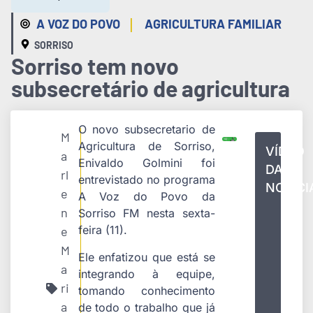
|
A VOZ DO POVO
AGRICULTURA FAMILIAR
SORRISO
Sorriso tem novo
subsecretário de agricultura
O novo subsecretario de
M
Agricultura de Sorriso,
VÍDEO
a
Enivaldo Golmini foi
DA
rl
entrevistado no programa
NOTÍCI
e
A Voz do Povo da
n
Sorriso FM nesta sexta-
feira (11).
e
M
Ele enfatizou que está se
a
integrando à equipe,
ri
tomando conhecimento
a
de todo o trabalho que já