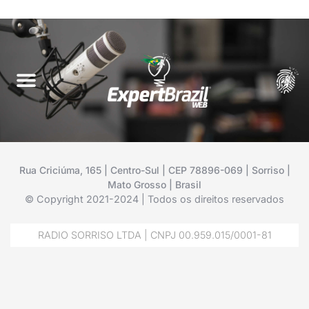
Rua Criciúma, 165 | Centro-Sul | CEP 78896-069 | Sorriso |
Mato Grosso | Brasil
© Copyright 2021-2024 | Todos os direitos reservados
RADIO SORRISO LTDA | CNPJ 00.959.015/0001-81