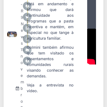
está em andamento e
-
afirmou que dará
R
continuidade aos
9
programas que a pasta
N
incentiva e mantém, em
e
especial no que tange à
w
agricultura familiar.
s
Golmini também afirmou
11
que tem visitado os
n
assentamentos e
o
comunidades rurais
v
visando conhecer as
e
demandas.
m
Veja a entrevista no
b
vídeo.
r
o