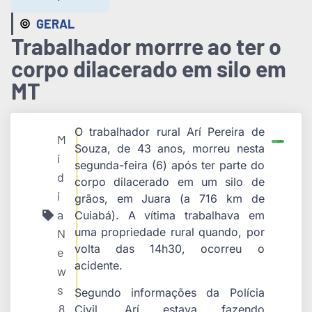
GERAL
Trabalhador morrre ao ter o
corpo dilacerado em silo em
MT
O trabalhador rural Arí Pereira de
M
Souza, de 43 anos, morreu nesta
i
segunda-feira (6) após ter parte do
d
corpo dilacerado em um silo de
i
grãos, em Juara (a 716 km de
a
Cuiabá). A vítima trabalhava em
uma propriedade rural quando, por
N
volta das 14h30, ocorreu o
e
acidente.
w
s
Segundo informações da Polícia
8
Civil, Arí estava fazendo