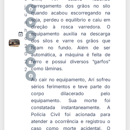
carregamento dos grãos no silo
j
quando acabou escorregando na
u
soja, perdeu o equilíbrio e caiu em
n
direção à rosca varredora. O
h
equipamento auxilia na descarga
o
dos silos e varre os grãos que
2
ficam no fundo. Além de ser
0
automática, a máquina é feita de
2
ferro e possui diversos “garfos”
como lâminas.
2
Ao cair no equipamento, Arí sofreu
sérios ferimentos e teve parte do
corpo dilacerado pelo
equipamento. Sua morte foi
constatada instantaneamente. A
Polícia Civil foi acionada para
atender a ocorrência e registrou o
caso como morte acidental. O