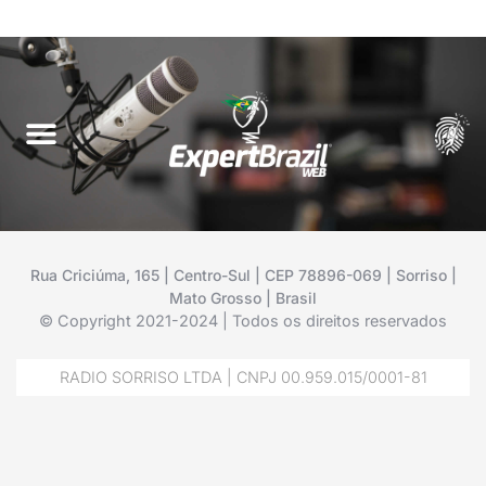
Rua Criciúma, 165 | Centro-Sul | CEP 78896-069 | Sorriso |
Mato Grosso | Brasil
© Copyright 2021-2024 | Todos os direitos reservados
RADIO SORRISO LTDA | CNPJ 00.959.015/0001-81