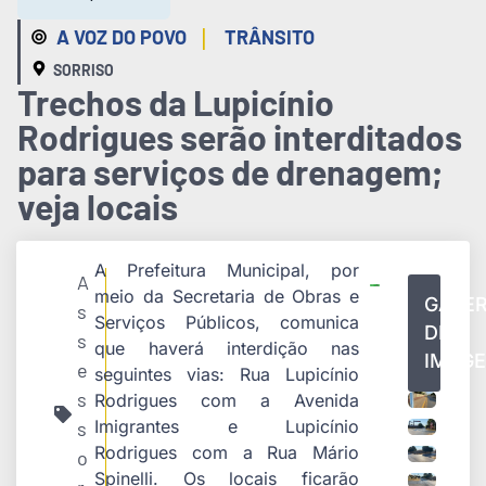
|
A VOZ DO POVO
TRÂNSITO
SORRISO
Trechos da Lupicínio
Rodrigues serão interditados
para serviços de drenagem;
veja locais
A Prefeitura Municipal, por
A
meio da Secretaria de Obras e
GALER
s
Serviços Públicos, comunica
DE
s
que haverá interdição nas
IMAG
e
seguintes vias: Rua Lupicínio
s
Rodrigues com a Avenida
Imigrantes e Lupicínio
s
Rodrigues com a Rua Mário
o
Spinelli. Os locais ficarão