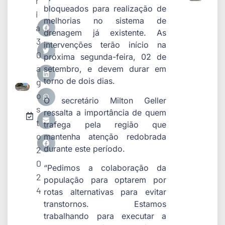
r
bloqueados para realização de
i
melhorias no sistema de
a
drenagem já existente. As
3
intervenções terão início na
0
próxima segunda-feira, 02 de
a
setembro, e devem durar em
torno de dois dias.
g
o
O secretário Milton Geller
s
ressalta a importância de quem
t
trafega pela região que
o
mantenha atenção redobrada
durante este período.
2
0
“Pedimos a colaboração da
2
população para optarem por
4
rotas alternativas para evitar
transtornos. Estamos
trabalhando para executar a