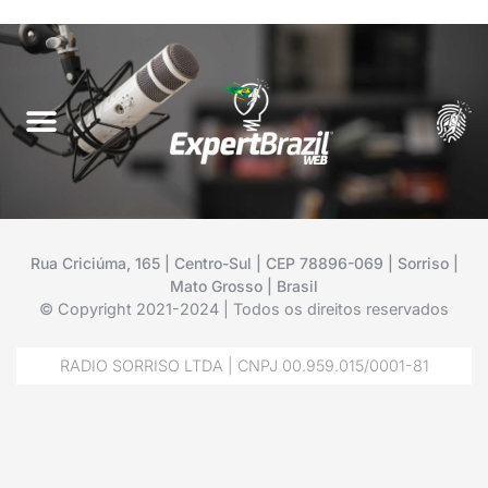
Rua Criciúma, 165 | Centro-Sul | CEP 78896-069 | Sorriso |
Mato Grosso | Brasil
© Copyright 2021-2024 | Todos os direitos reservados
RADIO SORRISO LTDA | CNPJ 00.959.015/0001-81