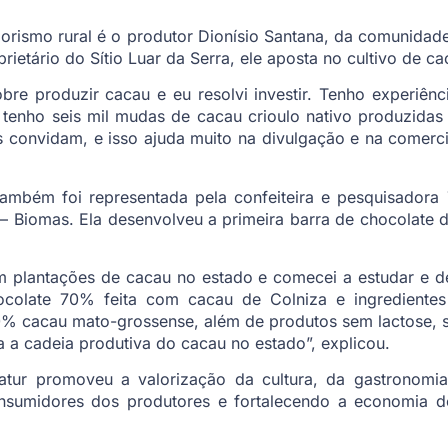
ismo rural é o produtor Dionísio Santana, da comunidad
rietário do Sítio Luar da Serra, ele aposta no cultivo de 
re produzir cacau e eu resolvi investir. Tenho experiên
 tenho seis mil mudas de cacau crioulo nativo produzidas
 convidam, e isso ajuda muito na divulgação e na comerci
também foi representada pela confeiteira e pesquisadora
– Biomas. Ela desenvolveu a primeira barra de chocolate
m plantações de cacau no estado e comecei a estudar e de
colate 70% feita com cacau de Colniza e ingrediente
 cacau mato-grossense, além de produtos sem lactose, s
a a cadeia produtiva do cacau no estado”, explicou.
atur promoveu a valorização da cultura, da gastronomia
onsumidores dos produtores e fortalecendo a economia