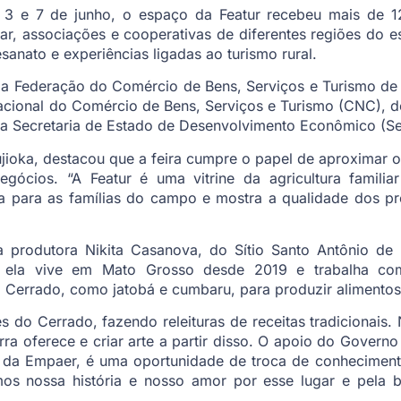
e 3 e 7 de junho, o espaço da Featur recebeu mais de 12
iar, associações e cooperativas de diferentes regiões do es
sanato e experiências ligadas ao turismo rural.
ela Federação do Comércio de Bens, Serviços e Turismo d
ional do Comércio de Bens, Serviços e Turismo (CNC), d
a Secretaria de Estado de Desenvolvimento Econômico (Sed
Fujioka, destacou que a feira cumpre o papel de aproximar
egócios. “A Featur é uma vitrine da agricultura famili
da para as famílias do campo e mostra a qualidade dos 
 produtora Nikita Casanova, do Sítio Santo Antônio de 
, ela vive em Mato Grosso desde 2019 e trabalha com
do Cerrado, como jatobá e cumbaru, para produzir alimentos
do Cerrado, fazendo releituras de receitas tradicionais.
rra oferece e criar arte a partir disso. O apoio do Governo 
 da Empaer, é uma oportunidade de troca de conheciment
os nossa história e nosso amor por esse lugar e pela bi