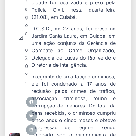
2
cidade foi localizado e preso pela
a
Polícia Civil, nesta quarta-feira
g
(21.08), em Cuiabá.
o
D.G.S.D., de 27 anos, foi preso no
s
Jardim Santa Laura, em Cuiabá, em
t
uma ação conjunta da Gerência de
o
Combate ao Crime Organizado,
2
Delegacia de Lucas do Rio Verde e
Diretoria de Inteligência.
0
2
Integrante de uma facção criminosa,
4
ele foi condenado a 17 anos de
reclusão pelos crimes de tráfico,
associação criminosa, roubo e
corrupção de menores. Do total da
pena recebida, o criminoso cumpriu
cinco anos e cinco meses e obteve
progressão de regime, sendo
colocado sob o cumprimento de