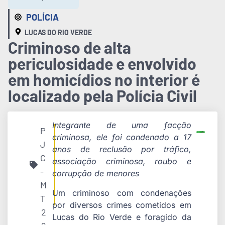
POLÍCIA
LUCAS DO RIO VERDE
Criminoso de alta
periculosidade e envolvido
em homicídios no interior é
localizado pela Polícia Civil
Integrante de uma facção
P
criminosa, ele foi condenado a 17
J
anos de reclusão por tráfico,
C
associação criminosa, roubo e
-
corrupção de menores
M
Um criminoso com condenações
T
por diversos crimes cometidos em
2
Lucas do Rio Verde e foragido da