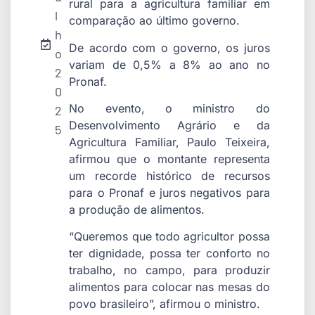
rural para a agricultura familiar em
l
comparação ao último governo.
h
De acordo com o governo, os juros
o
variam de 0,5% a 8% ao ano no
2
Pronaf.
0
No evento, o ministro do
2
Desenvolvimento Agrário e da
5
Agricultura Familiar, Paulo Teixeira,
afirmou que o montante representa
um recorde histórico de recursos
para o Pronaf e juros negativos para
a produção de alimentos.
“Queremos que todo agricultor possa
ter dignidade, possa ter conforto no
trabalho, no campo, para produzir
alimentos para colocar nas mesas do
povo brasileiro”, afirmou o ministro.