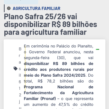
AGRICULTURA FAMILIAR
Plano Safra 25/26 vai
disponibilizar R$ 89 bilhões
para agricultura familiar
Em cerimônia no Palácio do Planalto,
B
o Governo Federal anunciou, nesta
r
segunda-feira (30), que vai
a
disponibilizar R$ 89 bilhões de
s
crédito aos produtores rurais por
il
meio do Plano Safra 2024/2025
. Do
total, R$ 78,2 bilhões são do
6
Programa Nacional de
1
Fortalecimento da Agricultura
2
Familiar (Pronaf)
– o que representa
j
um aumento de 47,5% do crédito
u