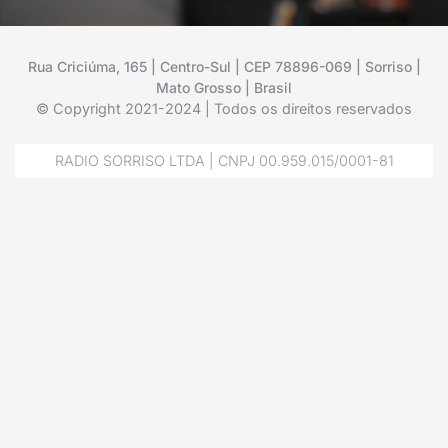
Rua Criciúma, 165 | Centro-Sul | CEP 78896-069 | Sorriso |
Mato Grosso | Brasil
© Copyright 2021-2024 | Todos os direitos reservados
RADIO SORRISO LTDA | CNPJ 00.959.015/0001-81