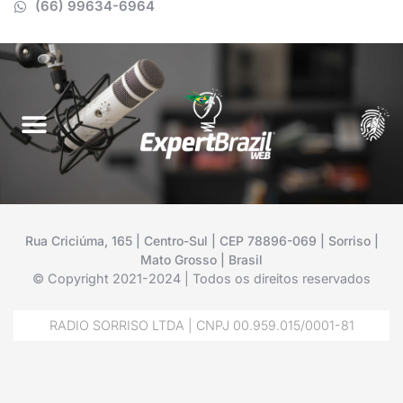
(66) 99634-6964
Rua Criciúma, 165 | Centro-Sul | CEP 78896-069 | Sorriso |
Mato Grosso | Brasil
© Copyright 2021-2024 | Todos os direitos reservados
RADIO SORRISO LTDA | CNPJ 00.959.015/0001-81