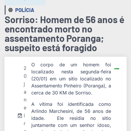
POLÍCIA
Sorriso: Homem de 56 anos é
encontrado morto no
assentamento Poranga;
suspeito está foragido
O corpo de um homem foi
2
localizado nesta segunda-feira
0
(20/01) em um sitio localizado no
j
Assentamento Pinheiro (Poranga), a
a
cerca de 30 KM de Sorriso.
n
A vítima foi identificada como
e
Arlindo Marchesini, de 56 anos de
i
idade. Ele residia no sitio
r
juntamente com um senhor idoso,