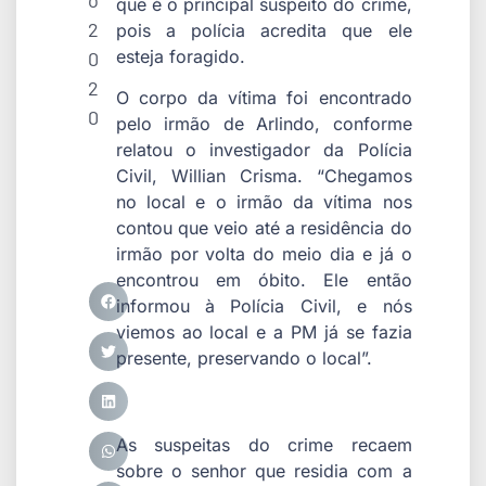
o
que é o principal suspeito do crime,
2
pois a polícia acredita que ele
esteja foragido.
0
2
O corpo da vítima foi encontrado
0
pelo irmão de Arlindo, conforme
relatou o investigador da Polícia
Civil, Willian Crisma. “Chegamos
no local e o irmão da vítima nos
contou que veio até a residência do
irmão por volta do meio dia e já o
encontrou em óbito. Ele então
informou à Polícia Civil, e nós
viemos ao local e a PM já se fazia
presente, preservando o local”.
As suspeitas do crime recaem
sobre o senhor que residia com a