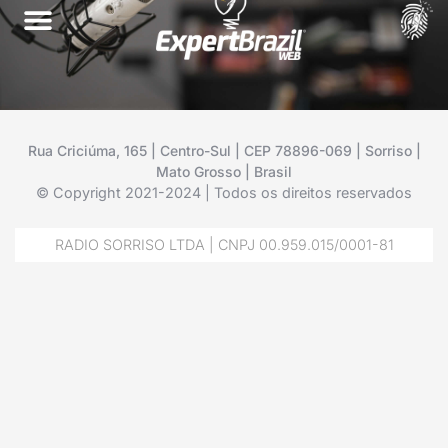
Rua Criciúma, 165 | Centro-Sul | CEP 78896-069 | Sorriso |
Mato Grosso | Brasil
© Copyright 2021-2024 | Todos os direitos reservados
RADIO SORRISO LTDA | CNPJ 00.959.015/0001-81