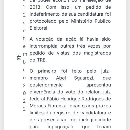
1
2018. Com isso, um pedido de
indeferimento de sua candidatura foi
2
protocolado pelo Ministério Público
s
Eleitoral.
e
t
A votação da ação já havia sido
e
interrompida outras três vezes por
pedido de vistas dos magistrados
m
do TRE.
b
r
O primeiro foi feito pelo juiz-
o
membro Abel Sguarezi, que
2
posteriormente apresentou
divergência do voto do relator, juiz
0
federal Fábio Henrique Rodrigues de
2
Moraes Fiorenza, quanto aos prazos
2
limites do registro de candidatura e
de apresentação de inelegibilidade
para impugnação, que teriam