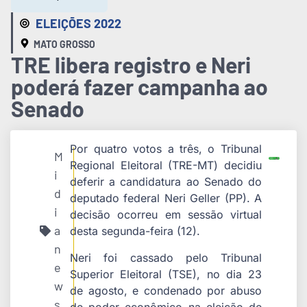
ELEIÇÕES 2022
MATO GROSSO
TRE libera registro e Neri
poderá fazer campanha ao
Senado
Por quatro votos a três, o Tribunal
M
Regional Eleitoral (TRE-MT) decidiu
i
deferir a candidatura ao Senado do
d
deputado federal Neri Geller (PP). A
i
decisão ocorreu em sessão virtual
a
desta segunda-feira (12).
n
Neri foi cassado pelo Tribunal
e
Superior Eleitoral (TSE), no dia 23
w
de agosto, e condenado por abuso
s
de poder econômico na eleição de