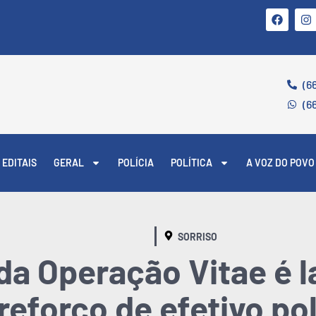
(6
(6
EDITAIS
GERAL
POLÍCIA
POLÍTICA
A VOZ DO POVO
SORRISO
da Operação Vitae é 
eforço de efetivo pol